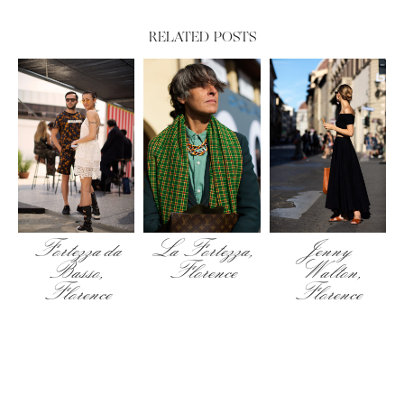
RELATED POSTS
Fortezza da
La Fortezza,
Jenny
Basso,
Florence
Walton,
Florence
Florence