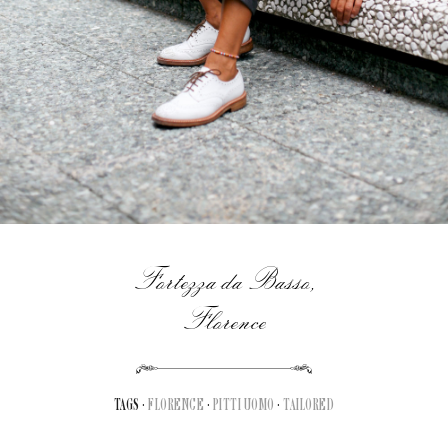
Fortezza da Basso,
Florence
TAGS ·
FLORENCE
·
PITTI UOMO
·
TAILORED