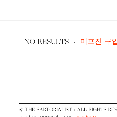
Search
The
for:
Sartorialist
NO RESULTS
·
미프진 구입
© THE SARTORIALIST • ALL RIGHTS RE
Join the conversation on
Instagram