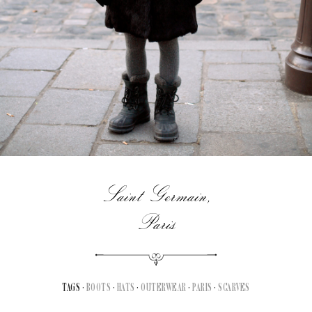
Saint Germain,
Paris
TAGS ·
BOOTS
·
HATS
·
OUTERWEAR
·
PARIS
·
SCARVES