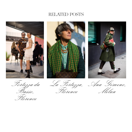
RELATED POSTS
Fortezza da
La Fortezza,
Ana Gimeno,
Basso,
Florence
Milan
Florence