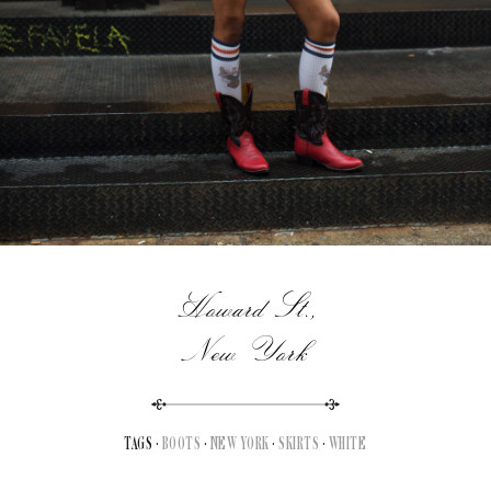
Howard St.,
New York
TAGS ·
BOOTS
·
NEW YORK
·
SKIRTS
·
WHITE