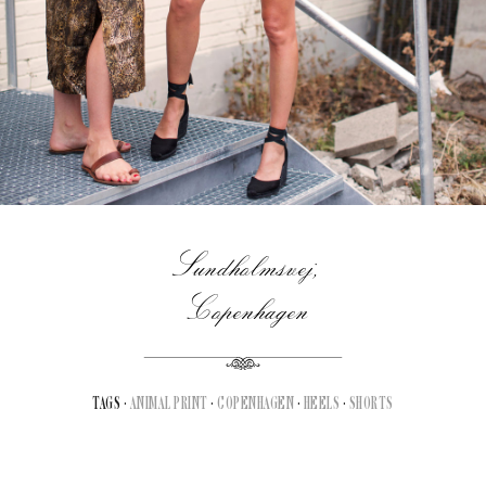
Sundholmsvej,
Copenhagen
TAGS ·
ANIMAL PRINT
·
COPENHAGEN
·
HEELS
·
SHORTS