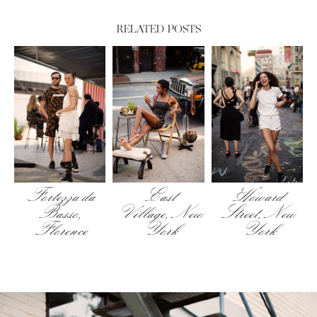
RELATED POSTS
Fortezza da
East
Howard
Basso,
Village, New
Street, New
Florence
York
York