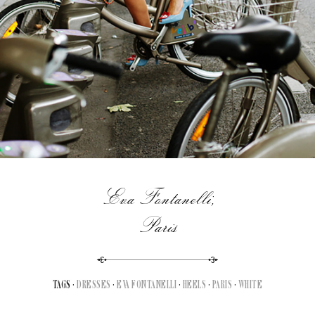
Eva Fontanelli,
Paris
TAGS ·
DRESSES
·
EVA FONTANELLI
·
HEELS
·
PARIS
·
WHITE