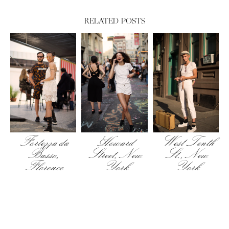
RELATED POSTS
Fortezza da
Howard
West Tenth
Basso,
Street, New
St., New
Florence
York
York