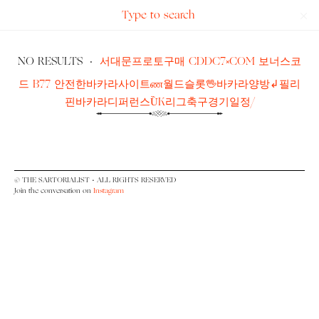
Search
The
for:
Sartorialist
NO RESULTS
·
서대문프로토구매 CDDC7༝COM 보너스코
드 B77 안전한바카라사이트ண월드슬롯🖖바카라양방↲필리
핀바카라디퍼런스ȔK리그축구경기일정/
© THE SARTORIALIST • ALL RIGHTS RESERVED
Join the conversation on
Instagram